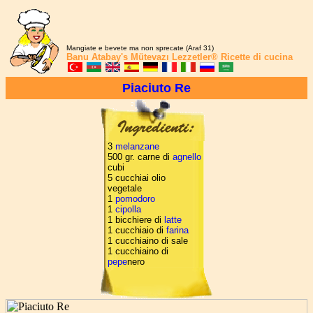
Mangiate e bevete ma non sprecate (Araf 31)
Banu Atabay's
Mütevazı Lezzetler®
Ricette di cucina
Piaciuto Re
3
melanzane
500 gr. carne di
agnello
cubi
5 cucchiai olio
vegetale
1
pomodoro
1
cipolla
1 bicchiere di
latte
1 cucchiaio di
farina
1 cucchiaino di sale
1 cucchiaino di
pepe
nero