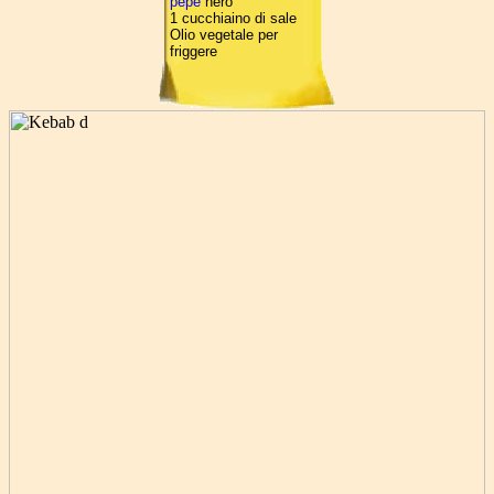
pepe
nero
1 cucchiaino di sale
Olio vegetale per
friggere