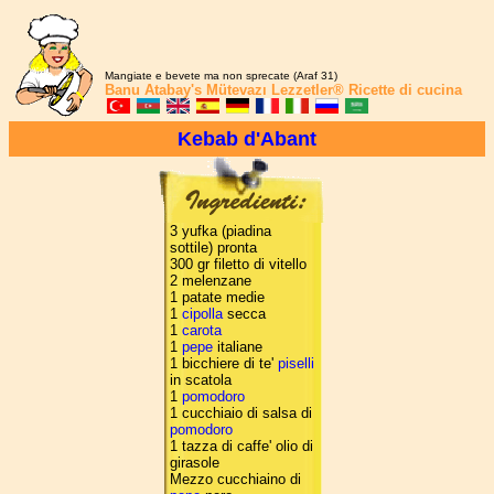
Mangiate e bevete ma non sprecate (Araf 31)
Banu Atabay's
Mütevazı Lezzetler®
Ricette di cucina
Kebab d'Abant
3 yufka (piadina
sottile) pronta
300 gr filetto di vitello
2 melenzane
1 patate medie
1
cipolla
secca
1
carota
1
pepe
italiane
1 bicchiere di te'
piselli
in scatola
1
pomodoro
1 cucchiaio di salsa di
pomodoro
1 tazza di caffe' olio di
girasole
Mezzo cucchiaino di