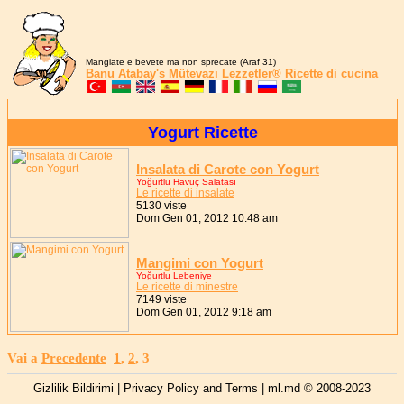
Mangiate e bevete ma non sprecate (Araf 31)
Banu Atabay's
Mütevazı Lezzetler®
Ricette di cucina
Yogurt Ricette
Insalata di Carote con Yogurt
Yoğurtlu Havuç Salatası
Le ricette di insalate
5130 viste
Dom Gen 01, 2012 10:48 am
Mangimi con Yogurt
Yoğurtlu Lebeniye
Le ricette di minestre
7149 viste
Dom Gen 01, 2012 9:18 am
Vai a
Precedente
1
,
2
,
3
Gizlilik Bildirimi | Privacy Policy and Terms
| ml.md © 2008-2023