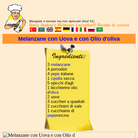
Mangiate e bevete ma non sprecate (Araf 31)
Banu Atabay's
Mütevazı Lezzetler®
Ricette di cucina
Melanzane con Uova e con Olio d'oliva
3
melanzane
4 pomodori
4
pepe
italiane
1
cipolla
secca
5 spicchi d'agli
1 bicchierino olio
d'
oliva
2 uove
3 zuccheri a quadrati
2 cucchiaini di sale
1 cucchiaino di
pepe
roncino