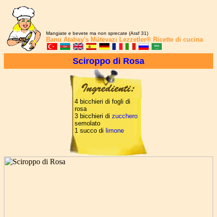
Mangiate e bevete ma non sprecate (Araf 31)
Banu Atabay's
Mütevazı Lezzetler®
Ricette di cucina
Sciroppo di Rosa
4 bicchieri di fogli di
rosa
3 bicchieri di
zucchero
semolato
1 succo di
limone