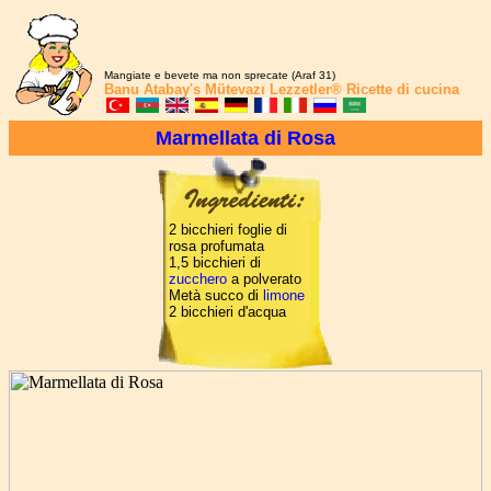
Mangiate e bevete ma non sprecate (Araf 31)
Banu Atabay's
Mütevazı Lezzetler®
Ricette di cucina
Marmellata di Rosa
2 bicchieri foglie di
rosa profumata
1,5 bicchieri di
zucchero
a polverato
Metà succo di
limone
2 bicchieri d'acqua