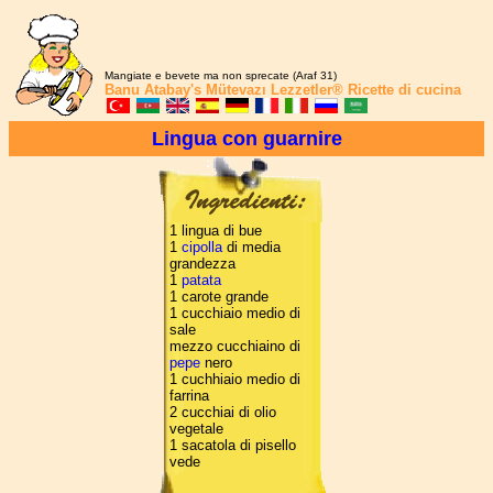
Mangiate e bevete ma non sprecate (Araf 31)
Banu Atabay's
Mütevazı Lezzetler®
Ricette di cucina
Lingua con guarnire
1 lingua di bue
1
cipolla
di media
grandezza
1
patata
1 carote grande
1 cucchiaio medio di
sale
mezzo cucchiaino di
pepe
nero
1 cuchhiaio medio di
farrina
2 cucchiai di olio
vegetale
1 sacatola di pisello
vede