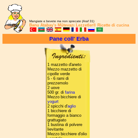
Mangiate e bevete ma non sprecate (Araf 31)
Banu Atabay's
Mütevazı Lezzetler®
Ricette di cucina
Pane coll' Erba
1 mazzetto d'aneto
Mezzo mazzetto di
cipolle verde
5 - 6 rami di
prezzemolo
2 uove
500 gr. di
farina
Mezzo bicchiere di
yogurt
2 spicchi d'
aglio
1 bicchiere di
formaggio a bianco
grattugiato
1 bustina di polvere
lievitante
Mezzo bicchiere d'olio