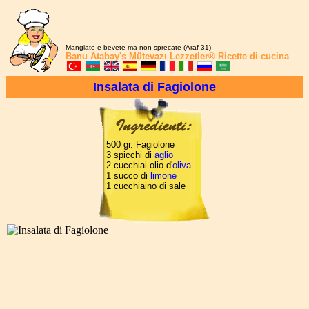
Mangiate e bevete ma non sprecate (Araf 31)
Banu Atabay's
Mütevazı Lezzetler®
Ricette di cucina
Insalata di Fagiolone
500 gr. Fagiolone
3 spicchi di
aglio
2 cucchiai olio d'
oliva
1 succo di
limone
1 cucchiaino di sale