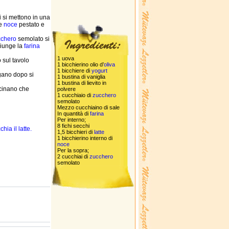
i si mettono in una
ge
noce
pestato e
cchero
semolato si
giunge la
farina
1 uova
 sul tavolo
1 bicchierino olio d’
oliva
1 bicchiere di
yogurt
egano dopo si
1 bustina di vaniglia
1 bustina di lievito in
ucinano che
polvere
1 cucchiaio di
zucchero
semolato
Mezzo cucchiaino di sale
In quantità di
farina
Per interno;
8 fichi secchi
hia il latte.
1,5 bicchieri di
latte
1 bicchierino interno di
noce
Per la sopra;
2 cucchiai di
zucchero
semolato