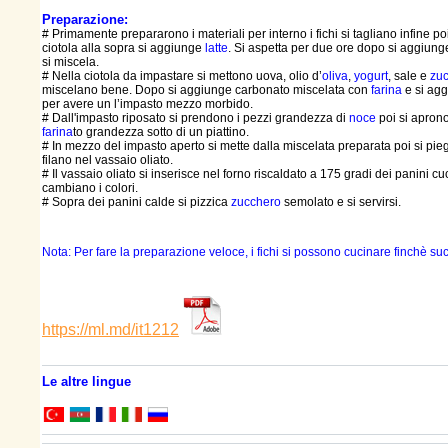
Preparazione:
# Primamente prepararono i materiali per interno i fichi si tagliano infine po
ciotola alla sopra si aggiunge
latte
. Si aspetta per due ore dopo si aggiun
si miscela.
# Nella ciotola da impastare si mettono uova, olio d’
oliva
,
yogurt
, sale e
zu
miscelano bene. Dopo si aggiunge carbonato miscelata con
farina
e si ag
per avere un l’impasto mezzo morbido.
# Dall'impasto riposato si prendono i pezzi grandezza di
noce
poi si aprono
farina
to grandezza sotto di un piattino.
# In mezzo del impasto aperto si mette dalla miscelata preparata poi si pi
filano nel vassaio oliato.
# Il vassaio oliato si inserisce nel forno riscaldato a 175 gradi dei panini c
cambiano i colori.
# Sopra dei panini calde si pizzica
zucchero
semolato e si servirsi.
Nota: Per fare la preparazione veloce, i fichi si possono cucinare finchè succ
https://ml.md/it1212
Le altre lingue