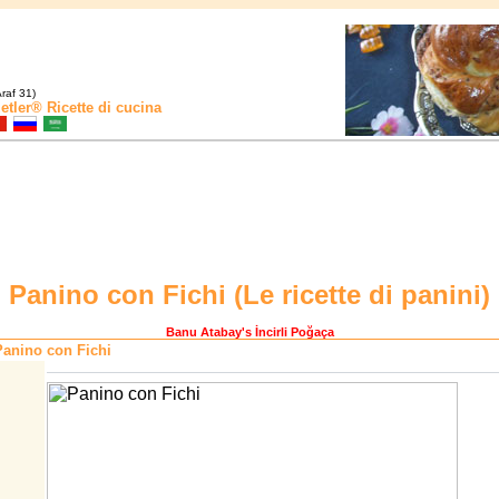
raf 31)
etler®
Ricette di cucina
Panino con Fichi (
Le ricette di panini
)
Banu Atabay
's İncirli Poğaça
anino con Fichi