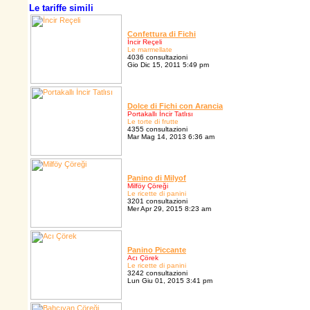
Le tariffe simili
Confettura di Fichi
İncir Reçeli
Le marmellate
4036 consultazioni
Gio Dic 15, 2011 5:49 pm
Dolce di Fichi con Arancia
Portakallı İncir Tatlısı
Le torte di frutte
4355 consultazioni
Mar Mag 14, 2013 6:36 am
Panino di Milyof
Milföy Çöreği
Le ricette di panini
3201 consultazioni
Mer Apr 29, 2015 8:23 am
Panino Piccante
Acı Çörek
Le ricette di panini
3242 consultazioni
Lun Giu 01, 2015 3:41 pm