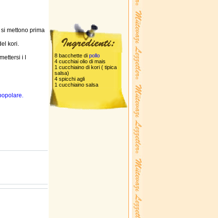
o si mettono prima
el kori.
8 bacchette di
pollo
ettersi i l
4 cucchiai olio di mais
1 cucchiaino di kori ( tipica
salsa)
4 spicchi agli
1 cucchiaino salsa
popolare.