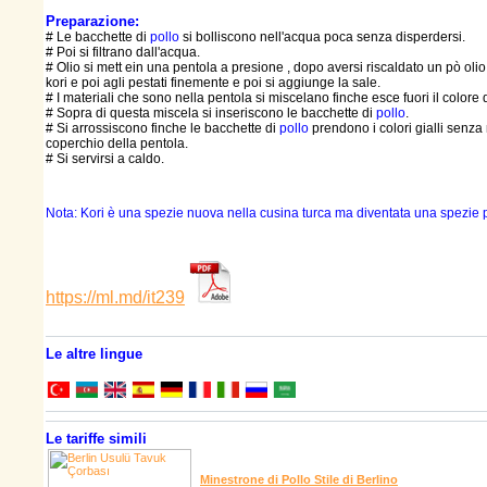
Preparazione:
# Le bacchette di
pollo
si bolliscono nell'acqua poca senza disperdersi.
# Poi si filtrano dall'acqua.
# Olio si mett ein una pentola a presione , dopo aversi riscaldato un pò oli
kori e poi agli pestati finemente e poi si aggiunge la sale.
# I materiali che sono nella pentola si miscelano finche esce fuori il colore d
# Sopra di questa miscela si inseriscono le bacchette di
pollo
.
# Si arrossiscono finche le bacchette di
pollo
prendono i colori gialli senza m
coperchio della pentola.
# Si servirsi a caldo.
Nota: Kori è una spezie nuova nella cusina turca ma diventata una spezie 
https://ml.md/it239
Le altre lingue
Le tariffe simili
Minestrone di Pollo Stile di Berlino