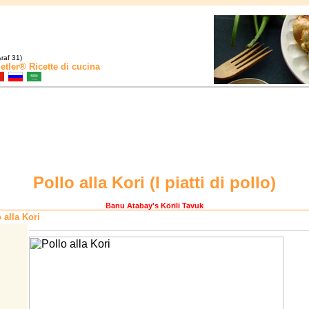
raf 31)
etler®
Ricette di cucina
Pollo alla Kori (
I piatti di pollo
)
Banu Atabay
's Körili Tavuk
 alla Kori