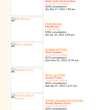
Berlin Usulü Tavuk Çorbası
Le ricette di minestre
5259 consultazioni
Gio Nov 17, 2011 7:09 pm
Pollo Mucver
Piliç Mücveri
I piatti di pollo
5284 consultazioni
Gio Dic 15, 2011 4:53 pm
Insalata del Pollo
Tavuk Salatası
Le ricette di insalate
5273 consultazioni
Dom Gen 01, 2012 11:16 am
Porro con Pollo
Tavuklu Pırasa
I piatti delle verdure
4631 consultazioni
Sab Apr 21, 2012 12:57 pm
Gombo Casseruola con Pollo
Tavuklu Bamya Güveci
I piatti delle verdure
5215 consultazioni