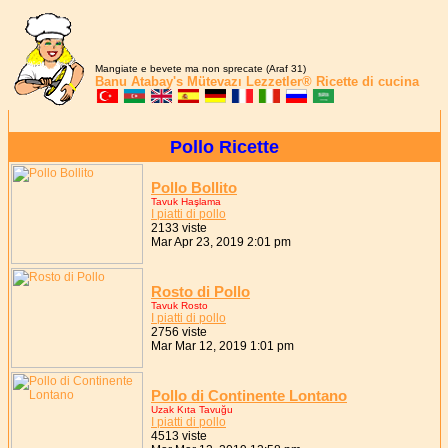
Mangiate e bevete ma non sprecate (Araf 31)
Banu Atabay's
Mütevazı Lezzetler®
Ricette di cucina
Pollo Ricette
Pollo Bollito
Tavuk Haşlama
I piatti di pollo
2133 viste
Mar Apr 23, 2019 2:01 pm
Rosto di Pollo
Tavuk Rosto
I piatti di pollo
2756 viste
Mar Mar 12, 2019 1:01 pm
Pollo di Continente Lontano
Uzak Kıta Tavuğu
I piatti di pollo
4513 viste