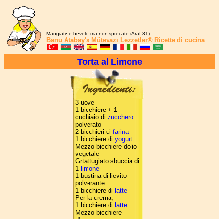
Mangiate e bevete ma non sprecate (Araf 31)
Banu Atabay's
Mütevazı Lezzetler®
Ricette di cucina
Torta al Limone
3 uove
1 bicchiere + 1
cuchiaio di
zucchero
polverato
2 bicchieri di
farina
1 bicchiere di
yogurt
Mezzo bicchiere dolio
vegetale
Grtattugiato sbuccia di
1
limone
1 bustina di lievito
polverante
1 bicchiere di
latte
Per la crema;
1 bicchiere di
latte
Mezzo bicchiere