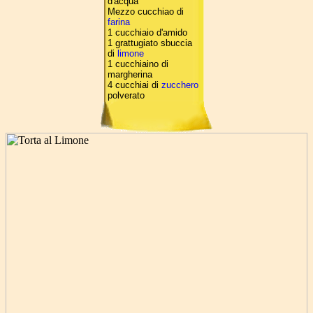
d'acqua
Mezzo cucchiao di
farina
1 cucchiaio d'amido
1 grattugiato sbuccia
di
limone
1 cucchiaino di
margherina
4 cucchiai di
zucchero
polverato