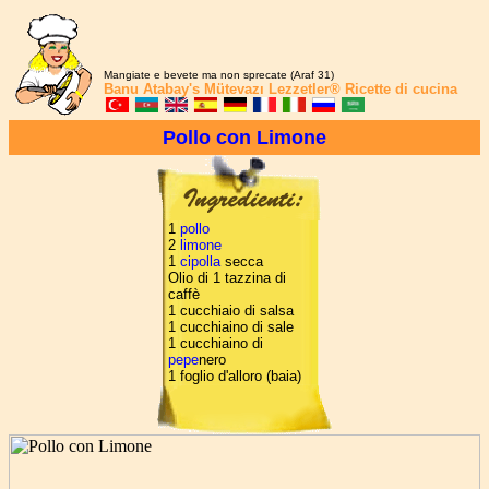
Mangiate e bevete ma non sprecate (Araf 31)
Banu Atabay's
Mütevazı Lezzetler®
Ricette di cucina
Pollo con Limone
1
pollo
2
limone
1
cipolla
secca
Olio di 1 tazzina di
caffè
1 cucchiaio di salsa
1 cucchiaino di sale
1 cucchiaino di
pepe
nero
1 foglio d'alloro (baia)