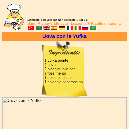
Mangiate e bevete ma non sprecate (Araf 31)
Banu Atabay's
Mütevazı Lezzetler®
Ricette di cucina
Uova con la Yufka
1 yufka pronte
4 uove
2 bicchieri olio per
arrossimento
1 spicchio di sale
1 spicchio
pepe
roncino