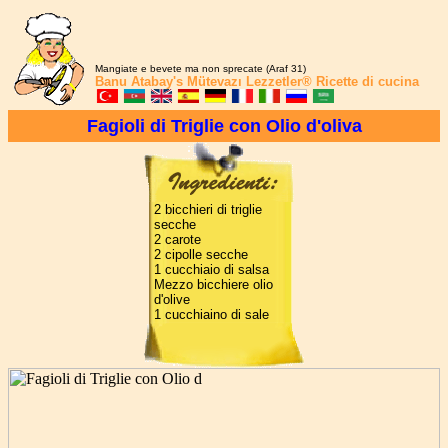
Mangiate e bevete ma non sprecate (Araf 31)
Banu Atabay's
Mütevazı Lezzetler®
Ricette di cucina
Fagioli di Triglie con Olio d'oliva
2 bicchieri di triglie
secche
2 carote
2 cipolle secche
1 cucchiaio di salsa
Mezzo bicchiere olio
d'olive
1 cucchiaino di sale