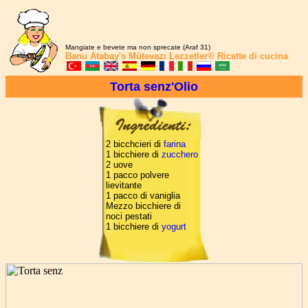
Mangiate e bevete ma non sprecate (Araf 31)
Banu Atabay's
Mütevazı Lezzetler®
Ricette di cucina
Torta senz'Olio
2 bicchcieri di
farina
1 bicchiere di
zucchero
2 uove
1 pacco polvere
lievitante
1 pacco di vaniglia
Mezzo bicchiere di
noci pestati
1 bicchiere di
yogurt