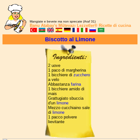
Mangiate e bevete ma non sprecate (Araf 31)
Banu Atabay's
Mütevazı Lezzetler®
Ricette di cucina
Biscotto al Limone
2 uove
1 paco di margherina
1 bicchiere di
zucchero
a velo
Abbastanza
farina
1 bicchiere amido di
mais
Grattugiato sbuccia
d'un
limone
Mezzo cucchiaino sale
di
limone
1 pacco polvere
lievitante