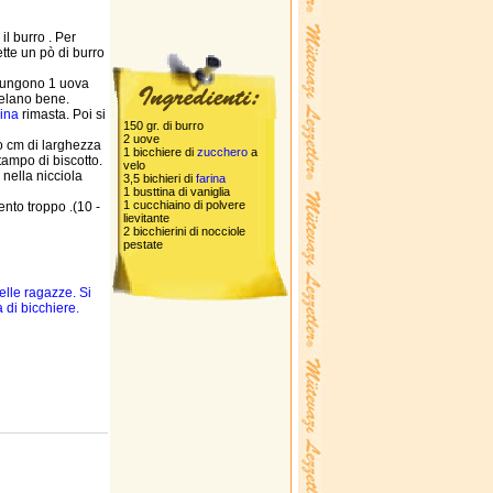
il burro . Per
ette un pò di burro
giungono 1 uova
scelano bene.
rina
rimasta. Poi si
150 gr. di burro
2 uove
o cm di larghezza
1 bicchiere di
zucchero
a
stampo di biscotto.
velo
 nella nicciola
3,5 bichieri di
farina
1 busttina di vaniglia
1 cucchiaino di polvere
ento troppo .(10 -
lievitante
2 bicchierini di nocciole
pestate
elle ragazze. Si
 di bicchiere.