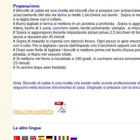
Preparazione:
# Biscotto di sable eè una ricetta dei biscotti che si prepara con schiacciare 
sciacciamento del olio da
farina
si mette 1 bicchiere sul tavolo . Sopra si m
e si taglia bene con il coltelo.
# Burro tagliato e
farina
si mettono in un aciotola a profonda . Sopra si ag
intera, tuorlo di 1 uova,
zucchero
avelo, lievito polverante, vaniglia , si mi
# Sopra si aggiungono durante impastando pinaoi pinao 2,5 bicchieri di
fa
lascia a riposare per 45 minuti.
# Sopra di impasto si coperta con starccio fresco. Ogni pezzo si apre mezz
con il rullo. Poi si tagliano i pezzi dall'impasto con il bicchiere oppure con 
# Dopo aver finito di tagliare i biscotti si mettono prima nel tuorlo d'uova poi
pestata, si filano nel vassoio oliato.
# Si mettono nel forno a riscaldato a 190 gradi, si cucinano senza arrossim
15 minuti)
# Si servirsi dopo aver freddato.
Nota: Biscotto di salbe è una ricetta che esiste nelle scuole professionale d
seguono nella lezione d'economia di casa. Originale si prepara con la boca
https://ml.md/it559
Le altre lingue