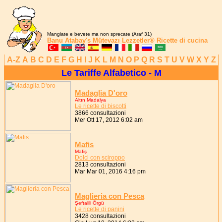
Mangiate e bevete ma non sprecate (Araf 31)
Banu Atabay's
Mütevazı Lezzetler®
Ricette di cucina
A-Z
A
B
C
D
E
F
G
H
I
J
K
L
M
N
O
P
Q
R
S
T
U
V
W
X
Y
Z
Le Tariffe Alfabetico - M
Madaglia D'oro
Altın Madalya
Le ricette di biscotti
3866 consultazioni
Mer Ott 17, 2012 6:02 am
Mafis
Mafiş
Dolci con sciroppo
2813 consultazioni
Mar Mar 01, 2016 4:16 pm
Maglieria con Pesca
Şeftalili Örgü
Le ricette di panini
3428 consultazioni