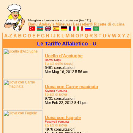
Mangiate e bevete ma non sprecate (Araf 31)
Banu Atabay's
Mütevazı Lezzetler®
Ricette di cucina
A-Z
A
B
C
D
E
F
G
H
I
J
K
L
M
N
O
P
Q
R
S
T
U
V
W
X
Y
Z
Le Tariffe Alfabetico - U
Ucello d'Acciughe
Hamsi Kuşu
I piatti delle pesci
5461 consultazioni
Mer Mag 16, 2012 5:56 am
Uova con Carne macinata
Kıymalı Yumurta
I piatti di uova
9731 consultazioni
Mer Feb 22, 2012 8:41 pm
Uova con Fagiole
Fasulyeli Yumurta
I piatti di uova
4976 consultazioni