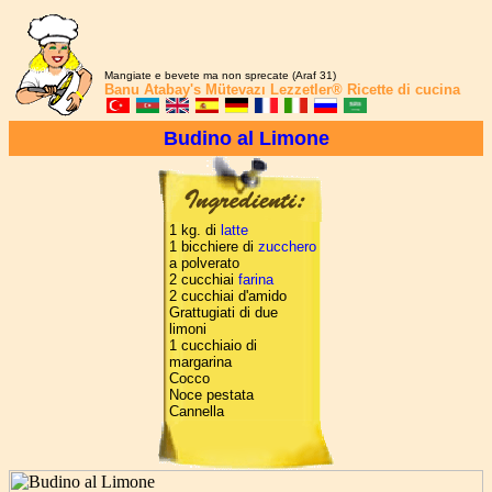
Mangiate e bevete ma non sprecate (Araf 31)
Banu Atabay's
Mütevazı Lezzetler®
Ricette di cucina
Budino al Limone
1 kg. di
latte
1 bicchiere di
zucchero
a polverato
2 cucchiai
farina
2 cucchiai d'amido
Grattugiati di due
limoni
1 cucchiaio di
margarina
Cocco
Noce pestata
Cannella