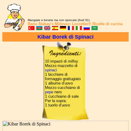
Mangiate e bevete ma non sprecate (Araf 31)
Banu Atabay's
Mütevazı Lezzetler®
Ricette di cucina
Kibar Borek di Spinaci
10 impasti di milfoy
Mezzo mazzetto di
spinaci
1 bicchiere di
formaggio grattugiato
1 albume d’uovo
Mezzo cucchiaino di
pepe
nero
1 cucchiaino di sale
Per la sopra;
1 tuorlo d’uovo