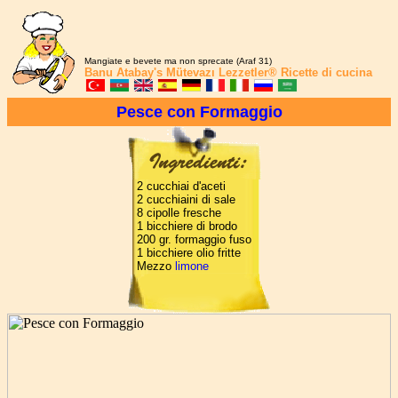
Mangiate e bevete ma non sprecate (Araf 31)
Banu Atabay's
Mütevazı Lezzetler®
Ricette di cucina
Pesce con Formaggio
2 cucchiai d'aceti
2 cucchiaini di sale
8 cipolle fresche
1 bicchiere di brodo
200 gr. formaggio fuso
1 bicchiere olio fritte
Mezzo
limone