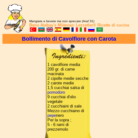
Mangiate e bevete ma non sprecate (Araf 31)
Banu Atabay's
Mütevazı Lezzetler®
Ricette di cucina
Bollimento di Cavolfiore con Carota
1 cavolfiore media
200 gr. di carne
macinata
2 cipolle medie secche
2 carote medie
1,5 cucchiai salsa di
pomodoro
9 cucchiai d'olio
vegetale
2 cucchiaini di sale
Mezzo cucchiaino di
pepe
nero
Per la sopra ;
5 - 6 rami di
prezzemolo