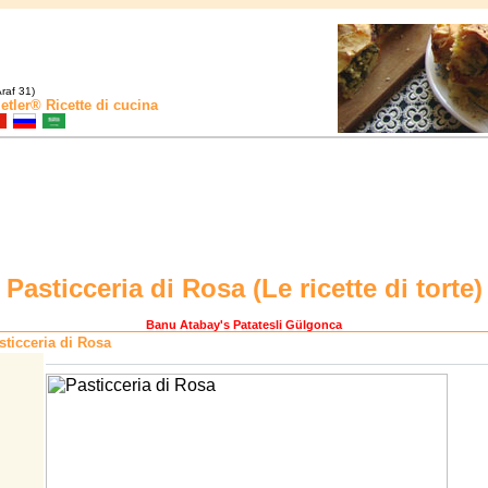
raf 31)
etler®
Ricette di cucina
Pasticceria di Rosa (
Le ricette di torte
)
Banu Atabay
's Patatesli Gülgonca
ticceria di Rosa