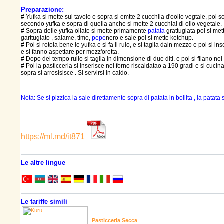
Preparazione:
# Yufka si mette sul tavolo e sopra si emtte 2 cucchiia d'oolio vegtale, poi s
secondo yufka e sopra di quella anche si mette 2 cucchiai di olio vegetale.
# Sopra delle yufka oliate si mette primamente
patata
grattugiata poi si me
garttugiato , salame, timo,
pepe
nero e sale poi si mette ketchup.
# Poi si rotola bene le yufka e si fa il rulo, e si taglia dain mezzo e poi si ins
e si fanno aspettare per mezz'oretta.
# Dopo del tempo rullo si taglia in dimensione di due diti. e poi si filano nel
# Poi la pasticceria si inserisce nel forno riscaldatao a 190 gradi e si cucin
sopra si arrosisisce . Si servirsi in caldo.
Nota: Se si pizzica la sale direttamente sopra di patata in bollita , la patata
https://ml.md/it871
Le altre lingue
Le tariffe simili
Pasticceria Secca