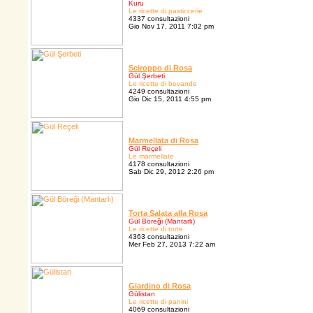
Kuru
Le ricette di pasticcerie
4337 consultazioni
Gio Nov 17, 2011 7:02 pm
Sciroppo di Rosa
Gül Şerbeti
Le ricette di bevande
4249 consultazioni
Gio Dic 15, 2011 4:55 pm
Marmellata di Rosa
Gül Reçeli
Le marmellate
4178 consultazioni
Sab Dic 29, 2012 2:26 pm
Torta Salata alla Rosa
Gül Böreği (Mantarlı)
Le ricette di torte
4363 consultazioni
Mer Feb 27, 2013 7:22 am
Giardino di Rosa
Gülistan
Le ricette di panini
4069 consultazioni