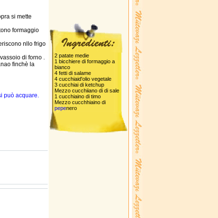
opra si mette
ttono formaggio
eriscono nllo frigo
2 patate medie
 vassoio di forno .
1 bicchiere di formaggio a
anao finchè la
bianco
4 fetti di salame
4 cucchiaid'olio vegetale
3 cucchiai di ketchup
Mezzo cucchiiano di di sale
 si può acquare.
1 cucchiaino di timo
Mezzo cucchhiaino di
pepe
nero